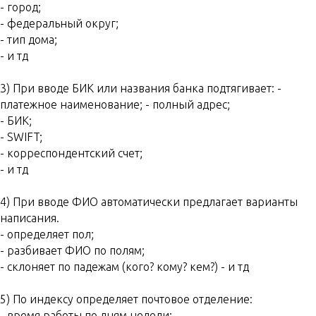
- город;
- федеральный округ;
- тип дома;
- и тд
3) При вводе БИК или названия банка подтягивает: -
платежное наименование; - полный адрес;
- БИК;
- SWIFT;
- корреспондентский счет;
- и тд
4) При вводе ФИО автоматически предлагает варианты
написания.
- определяет пол;
- разбивает ФИО по полям;
- cклоняет по падежам (кого? кому? кем?) - и тд
5) По индексу определяет почтовое отделение:
- время работы по дням недели;